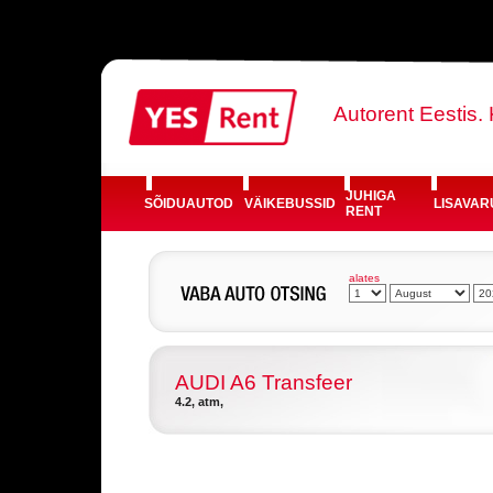
Autorent Eestis.
JUHIGA
SÕIDUAUTOD
VÄIKEBUSSID
LISAVAR
RENT
alates
AUDI A6 Transfeer
4.2, atm,